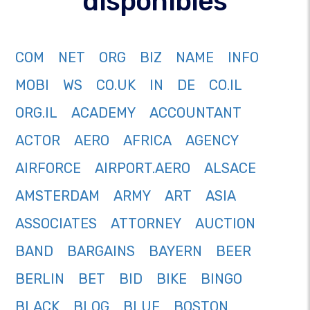
disponibles
COM
NET
ORG
BIZ
NAME
INFO
MOBI
WS
CO.UK
IN
DE
CO.IL
ORG.IL
ACADEMY
ACCOUNTANT
ACTOR
AERO
AFRICA
AGENCY
AIRFORCE
AIRPORT.AERO
ALSACE
AMSTERDAM
ARMY
ART
ASIA
ASSOCIATES
ATTORNEY
AUCTION
BAND
BARGAINS
BAYERN
BEER
BERLIN
BET
BID
BIKE
BINGO
BLACK
BLOG
BLUE
BOSTON