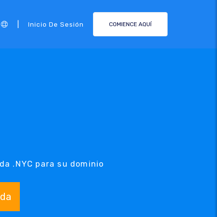
|
Inicio De Sesión
COMIENCE AQUÍ
eda .NYC para su dominio
da