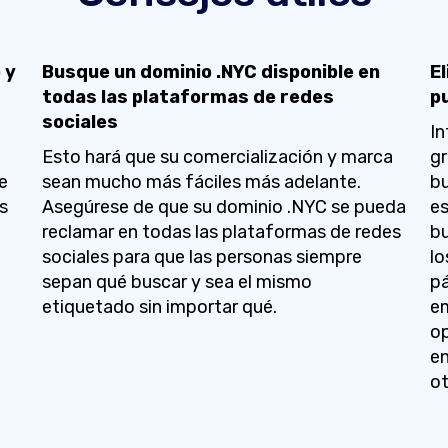
 y
Busque un dominio .NYC disponible en
E
todas las plataformas de redes
p
sociales
In
Esto hará que su comercialización y marca
gr
e
sean mucho más fáciles más adelante.
bu
s
Asegúrese de que su dominio .NYC se pueda
es
e
reclamar en todas las plataformas de redes
bu
sociales para que las personas siempre
lo
sepan qué buscar y sea el mismo
pá
etiquetado sin importar qué.
em
op
en
ot