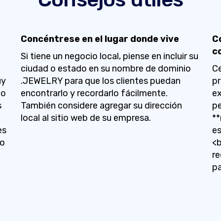
Concéntrese en el lugar donde vive
C
c
Si tiene un negocio local, piense en incluir su
ciudad o estado en su nombre de dominio
Ce
uy
.JEWELRY para que los clientes puedan
pr
io
encontrarlo y recordarlo fácilmente.
ex
s
También considere agregar su dirección
pe
local al sitio web de su empresa.
*
es
e
do
<b
re
pa