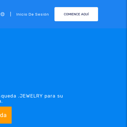
|
Inicio De Sesión
COMIENCE AQUÍ
úsqueda .JEWELRY para su
a.
da