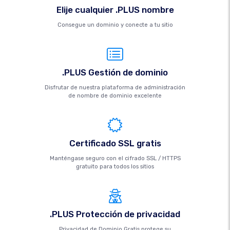
Elije cualquier .PLUS nombre
Consegue un dominio y conecte a tu sitio
.PLUS Gestión de dominio
Disfrutar de nuestra plataforma de administración
de nombre de dominio excelente
Certificado SSL gratis
Manténgase seguro con el cifrado SSL / HTTPS
gratuito para todos los sitios
.PLUS Protección de privacidad
Privacidad de Dominio Gratis protege su