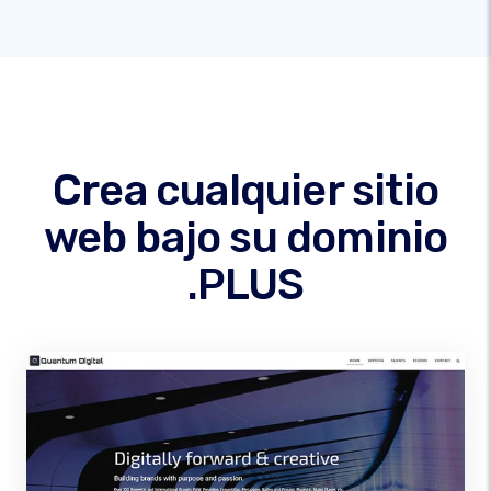
Crea cualquier sitio
web bajo su dominio
.PLUS