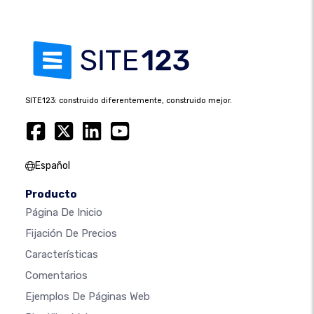
SITE123: construido diferentemente, construido mejor.
Español
Producto
Página De Inicio
Fijación De Precios
Características
Comentarios
Ejemplos De Páginas Web