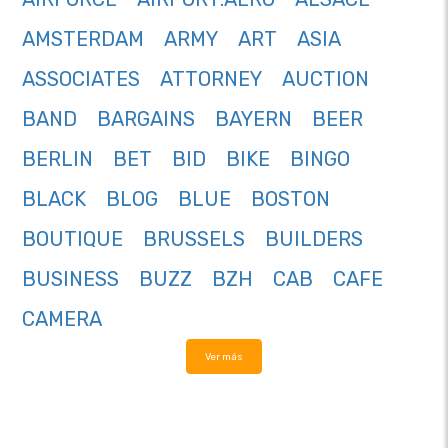
AMSTERDAM
ARMY
ART
ASIA
ASSOCIATES
ATTORNEY
AUCTION
BAND
BARGAINS
BAYERN
BEER
BERLIN
BET
BID
BIKE
BINGO
BLACK
BLOG
BLUE
BOSTON
BOUTIQUE
BRUSSELS
BUILDERS
BUSINESS
BUZZ
BZH
CAB
CAFE
CAMERA
Ver más