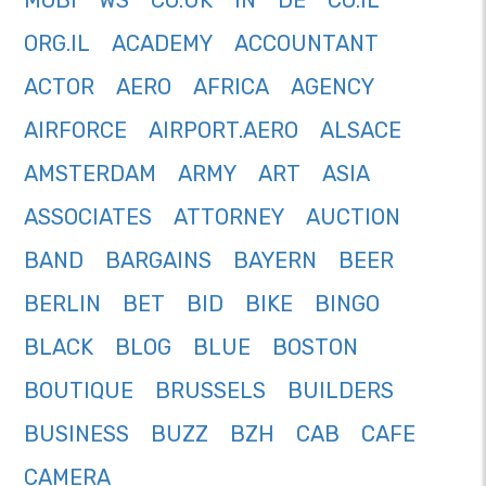
MOBI
WS
CO.UK
IN
DE
CO.IL
ORG.IL
ACADEMY
ACCOUNTANT
ACTOR
AERO
AFRICA
AGENCY
AIRFORCE
AIRPORT.AERO
ALSACE
AMSTERDAM
ARMY
ART
ASIA
ASSOCIATES
ATTORNEY
AUCTION
BAND
BARGAINS
BAYERN
BEER
BERLIN
BET
BID
BIKE
BINGO
BLACK
BLOG
BLUE
BOSTON
BOUTIQUE
BRUSSELS
BUILDERS
BUSINESS
BUZZ
BZH
CAB
CAFE
CAMERA