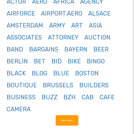
ACTOR
AERO
AFRICA
AGENCY
AIRFORCE
AIRPORT.AERO
ALSACE
AMSTERDAM
ARMY
ART
ASIA
ASSOCIATES
ATTORNEY
AUCTION
BAND
BARGAINS
BAYERN
BEER
BERLIN
BET
BID
BIKE
BINGO
BLACK
BLOG
BLUE
BOSTON
BOUTIQUE
BRUSSELS
BUILDERS
BUSINESS
BUZZ
BZH
CAB
CAFE
CAMERA
Ver más