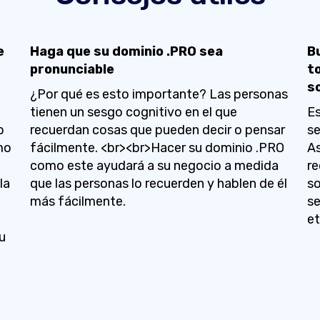
e
Haga que su dominio .PRO sea
B
pronunciable
t
s
¿Por qué es esto importante? Las personas
tienen un sesgo cognitivo en el que
Es
b
recuerdan cosas que pueden decir o pensar
se
mo
fácilmente. <br><br>Hacer su dominio .PRO
As
como este ayudará a su negocio a medida
re
la
que las personas lo recuerden y hablen de él
so
más fácilmente.
se
et
u