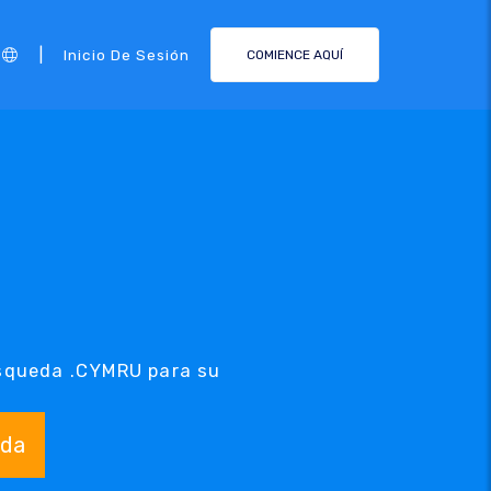
|
Inicio De Sesión
COMIENCE AQUÍ
úsqueda .CYMRU para su
da