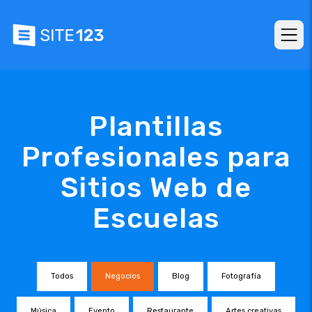
Plantillas
Profesionales para
Sitios Web de
Escuelas
Todos
Negocios
Blog
Fotografía
Música
Evento
Restaurante
Artes creativas