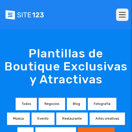
Plantillas de
Boutique Exclusivas
y Atractivas
Todos
Negocios
Blog
Fotografía
Música
Evento
Restaurante
Artes creativas