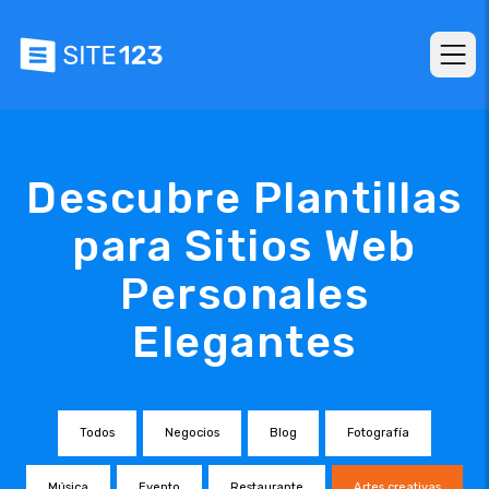
Descubre Plantillas
para Sitios Web
Personales
Elegantes
Todos
Negocios
Blog
Fotografía
Música
Evento
Restaurante
Artes creativas