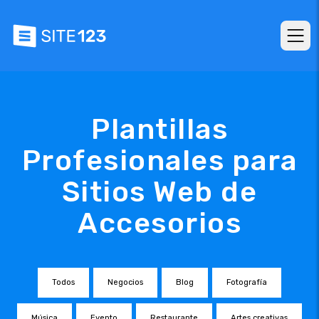
Plantillas
Profesionales para
Sitios Web de
Accesorios
Todos
Negocios
Blog
Fotografía
Música
Evento
Restaurante
Artes creativas