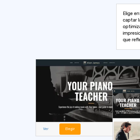
Elige en
captar l
optimiz
impresi
que refl
Ver
Elegir