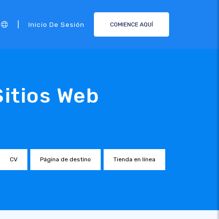
|
Inicio De Sesión
COMIENCE AQUÍ
Sitios Web
CV
Página de destino
Tienda en línea