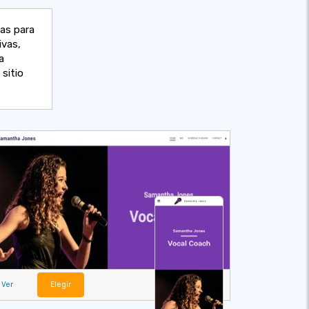
das para
ivas,
a
sitio
Ver
Elegir