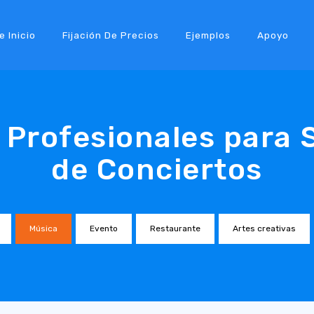
e Inicio
Fijación De Precios
Ejemplos
Apoyo
s Profesionales para 
de Conciertos
Música
Evento
Restaurante
Artes creativas