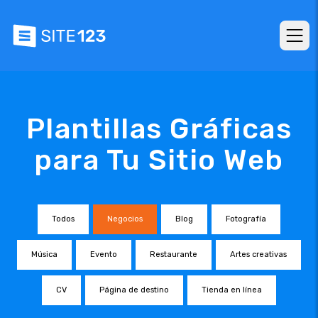
Plantillas Gráficas
para Tu Sitio Web
Todos
Negocios
Blog
Fotografía
Música
Evento
Restaurante
Artes creativas
CV
Página de destino
Tienda en línea