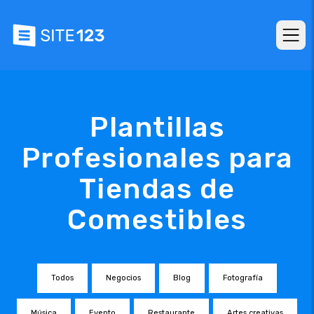
Plantillas
Profesionales para
Tiendas de
Comestibles
Todos
Negocios
Blog
Fotografía
Música
Evento
Restaurante
Artes creativas