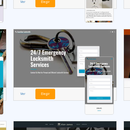
Ver
Elegir
Ver
Elegir