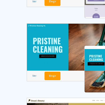
Ver
Elegir
Ver
Elegir