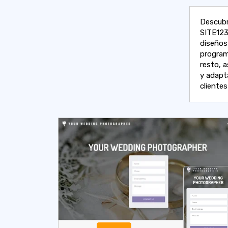
Descubr
SITE123,
diseños
program
resto, 
y adapt
clientes