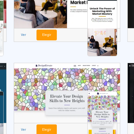
Ver
Elegir
Ver
Elegir