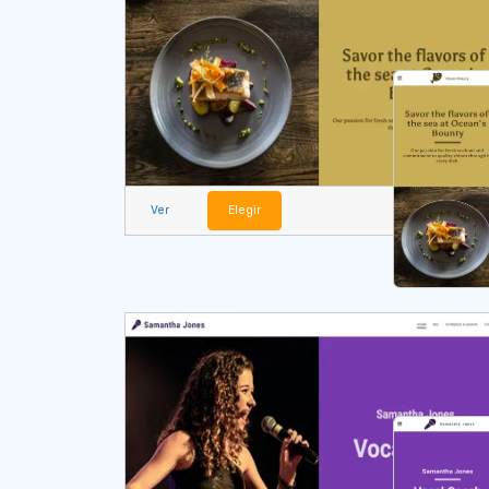
Ver
Elegir