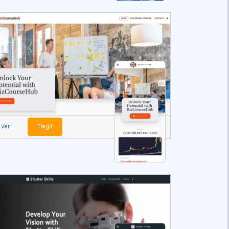
Ver
Elegir