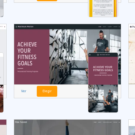
Ver
Elegir