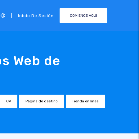
|
Inicio De Sesión
COMIENCE AQUÍ
ios Web de
CV
Página de destino
Tienda en línea