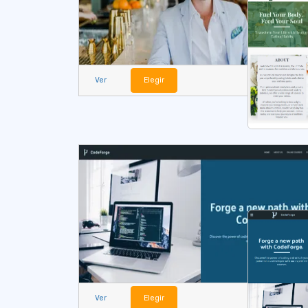
Ver
Elegir
Ver
Elegir