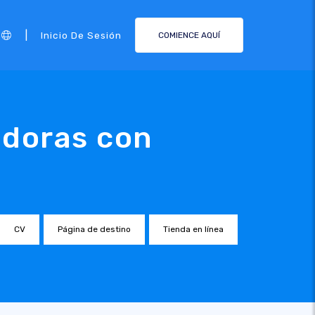
|
Inicio De Sesión
COMIENCE AQUÍ
adoras con
CV
Página de destino
Tienda en línea