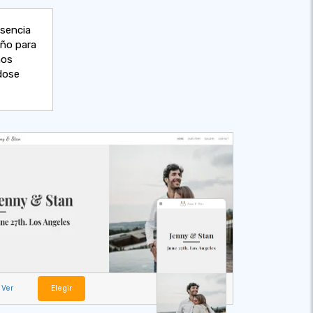
esencia
eño para
ños
dose
Ver
Elegir