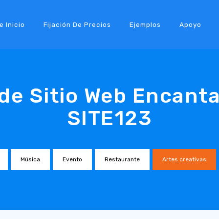
e Inicio
Fijación De Precios
Ejemplos
Apoyo
s de Sitio Web Encant
SITE123
Música
Evento
Restaurante
Artes creativas