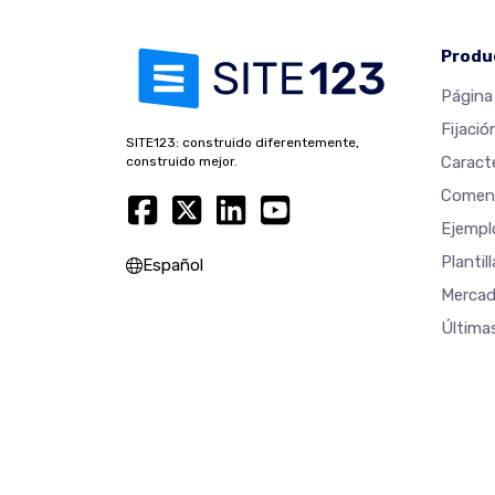
Produ
Página 
Fijació
SITE123: construido diferentemente,
Caracte
construido mejor.
Coment
Ejempl
Plantil
Español
Mercad
Última