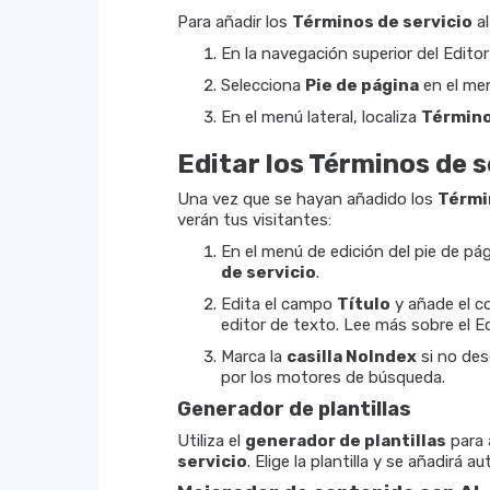
Para añadir los
Términos de servicio
al
En la navegación superior del Editor
Selecciona
Pie de página
en el me
En el menú lateral, localiza
Término
Editar los Términos de s
Una vez que se hayan añadido los
Térmi
verán tus visitantes:
En el menú de edición del pie de pág
de servicio
.
Edita el campo
Título
y añade el c
editor de texto. Lee más sobre el Ed
Marca la
casilla NoIndex
si no des
por los motores de búsqueda.
Generador de plantillas
Utiliza el
generador de plantillas
para 
servicio
. Elige la plantilla y se añadirá