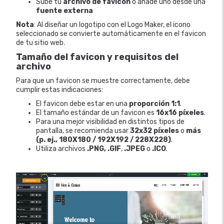
Sube tu
archivo de favicon
o añade uno desde una
fuente externa
Nota
: Al diseñar un logotipo con el Logo Maker, el icono
seleccionado se convierte automáticamente en el favicon
de tu sitio web.
Tamaño del favicon y requisitos del
archivo
Para que un favicon se muestre correctamente, debe
cumplir estas indicaciones:
El favicon debe estar en una
proporción 1:1
.
El tamaño estándar de un favicon es
16x16 píxeles
.
Para una mejor visibilidad en distintos tipos de
pantalla, se recomienda usar
32x32 píxeles
o
más
(p. ej., 180X180 / 192X192 / 228X228)
.
Utiliza archivos
.PNG, .GIF
,
.JPEG
o
.ICO
.