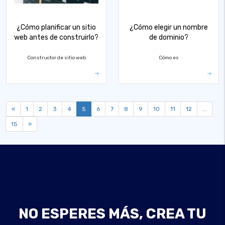
¿Cómo planificar un sitio
¿Cómo elegir un nombre
web antes de construirlo?
de dominio?
Constructor de sitio web
Cómo es
«
1
2
3
4
5
6
7
8
9
10
11
12
...
15
»
NO ESPERES MÁS, CREA TU