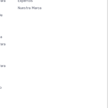
Para
Expertos
Nuestra Marca
De
ca
Para
Para
o