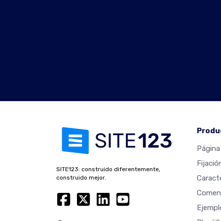
Produ
Página 
Fijació
SITE123: construido diferentemente,
Caracte
construido mejor.
Coment
Ejempl