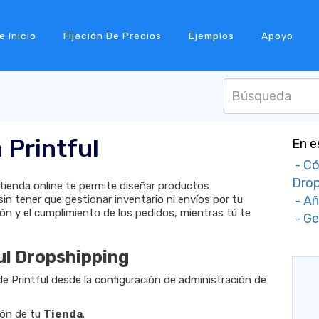
e Inicio
Fijación De Precios
Ejemplos
Apoyo
 Printful
En e
- Có
Drop
tienda online te permite diseñar productos
sin tener que gestionar inventario ni envíos por tu
- Añ
ión y el cumplimiento de los pedidos, mientras tú te
- Ge
ul Dropshipping
de Printful desde la configuración de administración de
ción de tu
Tienda
.