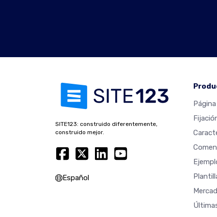
Produ
Página 
Fijació
SITE123: construido diferentemente,
Caracte
construido mejor.
Coment
Ejempl
Plantil
Español
Mercad
Última