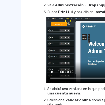
Ve a
Administración
>
Dropship
Busca
Printful
y haz clic en
Insta
Se abrirá una ventana en la que po
una cuenta nueva
.
Selecciona
Vender online
como tip
sitio web.