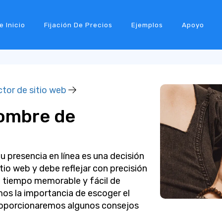
e Inicio
Fijación De Precios
Ejemplos
Apoyo
tor de sitio web
Nombre de
u presencia en línea es una decisión
sitio web y debe reflejar con precisión
o tiempo memorable y fácil de
emos la importancia de escoger el
oporcionaremos algunos consejos