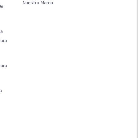
Nuestra Marca
De
ca
Para
Para
o