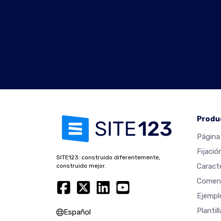
Produ
Página 
Fijació
SITE123: construido diferentemente,
Caracte
construido mejor.
Coment
Ejempl
Plantil
Español