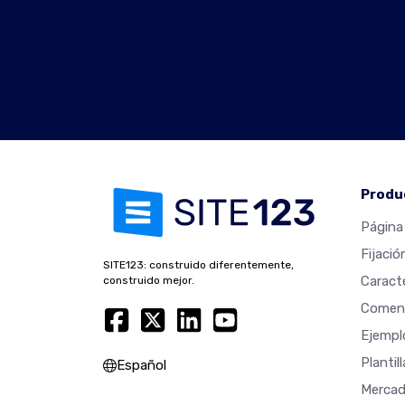
Produ
Página 
Fijació
SITE123: construido diferentemente,
Caracte
construido mejor.
Coment
Ejempl
Plantil
Español
Mercad