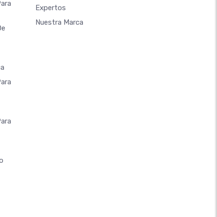
Para
Expertos
Nuestra Marca
De
ca
Para
Para
o