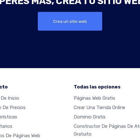
PERES MÁS, CREA TU SITIO WE
Crea un sitio web
cto
Todas las opciones
De Inicio
Páginas Web Gratis
n De Precios
Crear Una Tienda Online
rísticas
Dominio Gratis
arios
Constructor De Páginas De Ate
Gratuito
os De Páginas Web