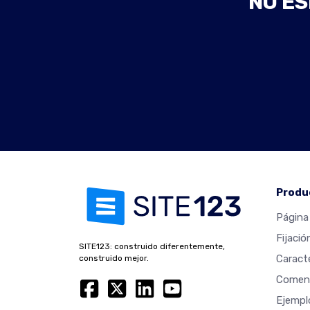
NO ES
Produ
Página 
Fijació
SITE123: construido diferentemente,
Caracte
construido mejor.
Coment
Ejempl