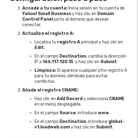
Accede a tu cuenta:
Inicia sesión en tu cuenta de
Yahoo! Small Business
y haz clic en
Domain
Control Panel
junto al dominio que deseas
conectar.
Actualiza el registro A:
Localiza tu
registro A
principal y haz clic en
Edit
.
En el campo
Destination
, cambia la dirección
IP a
166.117.120.15
y haz clic en
Submit
.
Limpieza:
Si aparece cualquier otro registro A
para tu dominio, elimínalo para evitar
conflictos.
Añade el registro CNAME:
Haz clic en
Add Record
y selecciona
CNAME
en el menú desplegable.
En el campo
Source
, introduce
www
.
En el campo
Destination
, introduce
global-
v1.loadweb.com
y haz clic en
Submit
.