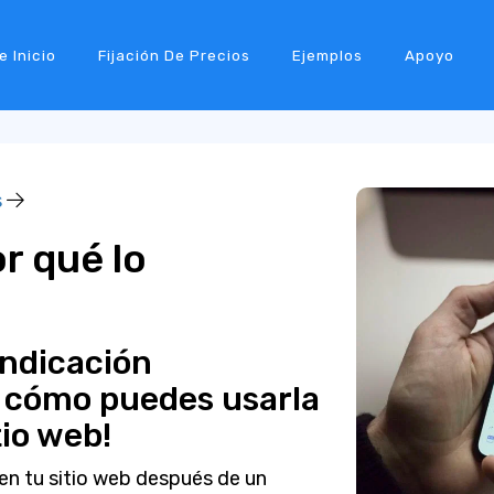
e Inicio
Fijación De Precios
Ejemplos
Apoyo
s
r qué lo
indicación
 cómo puedes usarla
tio web!
en tu sitio web después de un