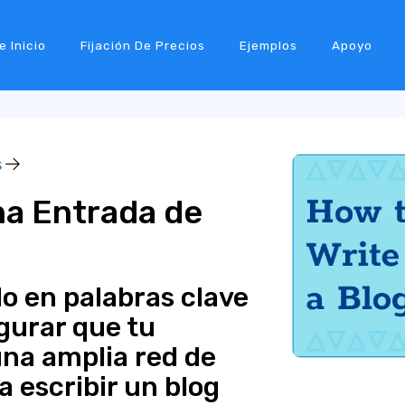
e Inicio
Fijación De Precios
Ejemplos
Apoyo
s
na Entrada de
o en palabras clave
gurar que tu
una amplia red de
 escribir un blog