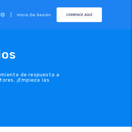
|
Inicio De Sesión
COMIENCE AQUÍ
ios
ramienta de respuesta a
tores. ¡Empieza las